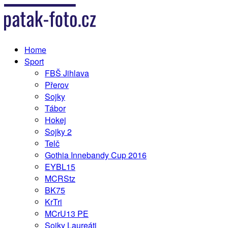
Home
Sport
FBŠ Jihlava
Přerov
Sojky
Tábor
Hokej
Sojky 2
Telč
Gothia Innebandy Cup 2016
EYBL15
MCRStz
BK75
KrTri
MCrU13 PE
Sojky Laureáti