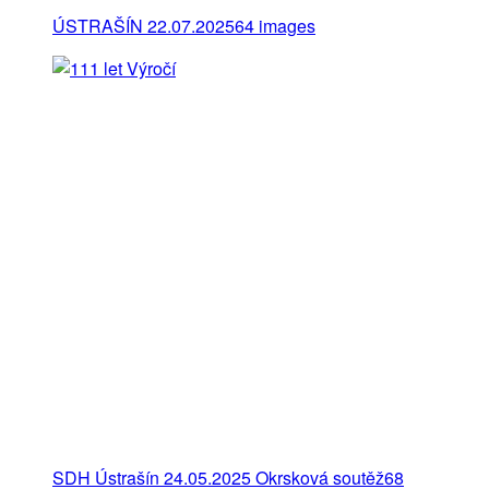
ÚSTRAŠÍN 22.07.2025
64 images
SDH Ústrašín 24.05.2025 Okrsková soutěž
68