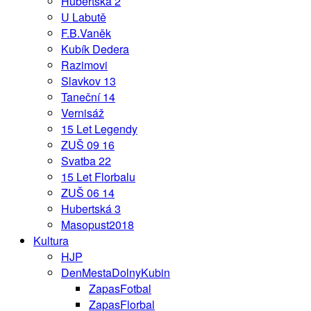
Hubertská 2
U Labutě
F.B.Vaněk
Kubík Dedera
Razimovi
Slavkov 13
Taneční 14
Vernisáž
15 Let Legendy
ZUŠ 09 16
Svatba 22
15 Let Florbalu
ZUŠ 06 14
Hubertská 3
Masopust2018
Kultura
HJP
DenMestaDolnyKubin
ZapasFotbal
ZapasFlorbal