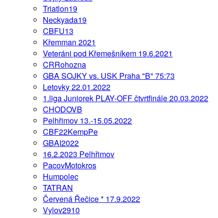
Triatlon19
Neckyada19
CBFU13
Křemman 2021
Veteráni pod Křemešníkem 19.6.2021
CRRohozna
GBA SOJKY vs. USK Praha "B" 75:73
Letovky 22.01.2022
1.liga Juniorek PLAY-OFF čtvrtfinále 20.03.2022
CHODOVB
Pelhřimov 13.-15.05.2022
CBF22KempPe
GBAI2022
16.2.2023 Pelhřimov
PacovMotokros
Humpolec
TATRAN
Červená Řečice * 17.9.2022
Vylov2910