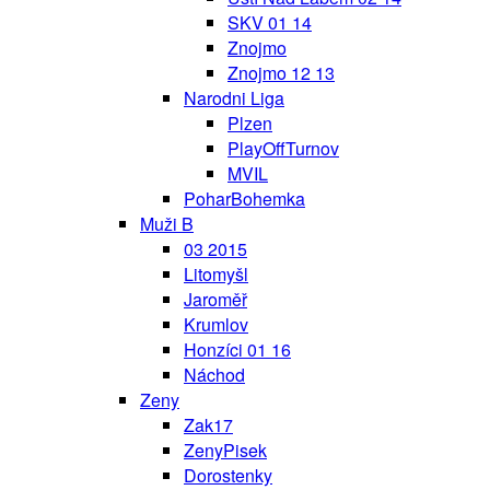
SKV 01 14
Znojmo
Znojmo 12 13
Narodni Liga
Plzen
PlayOffTurnov
MVIL
PoharBohemka
Muži B
03 2015
Litomyšl
Jaroměř
Krumlov
Honzíci 01 16
Náchod
Zeny
Zak17
ZenyPisek
Dorostenky