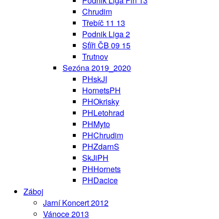
Podnik Liga Fin 13
Chrudim
Třebíč 11 13
Podnik Liga 2
Sťíři ČB 09 15
Trutnov
Sezóna 2019_2020
PHskJI
HornetsPH
PHOkrisky
PHLetohrad
PHMyto
PHChrudim
PHZdarnS
SkJiPH
PHHornets
PHDacice
Záboj
Jarní Koncert 2012
Vánoce 2013