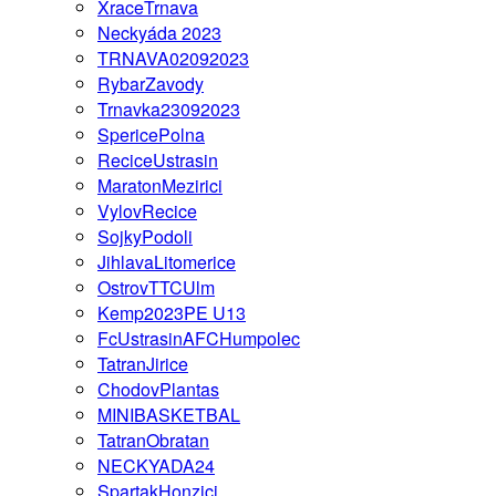
XraceTrnava
Neckyáda 2023
TRNAVA02092023
RybarZavody
Trnavka23092023
SpericePolna
ReciceUstrasin
MaratonMezirici
VylovRecice
SojkyPodoli
JihlavaLitomerice
OstrovTTCUlm
Kemp2023PE U13
FcUstrasinAFCHumpolec
TatranJirice
ChodovPlantas
MINIBASKETBAL
TatranObratan
NECKYADA24
SpartakHonzici