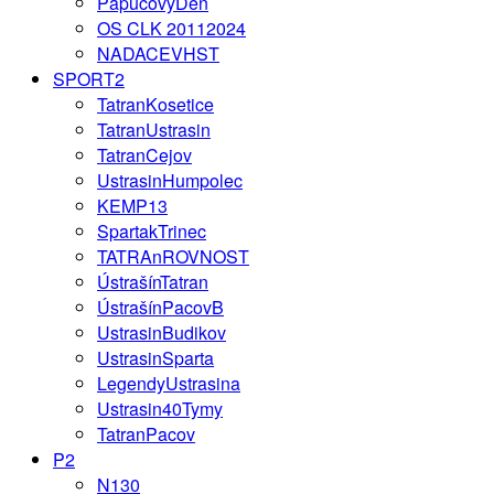
PapucovyDen
OS CLK 20112024
NADACEVHST
SPORT2
TatranKosetice
TatranUstrasin
TatranCejov
UstrasinHumpolec
KEMP13
SpartakTrinec
TATRAnROVNOST
ÚstrašínTatran
ÚstrašínPacovB
UstrasinBudikov
UstrasinSparta
LegendyUstrasina
Ustrasin40Tymy
TatranPacov
P2
N130