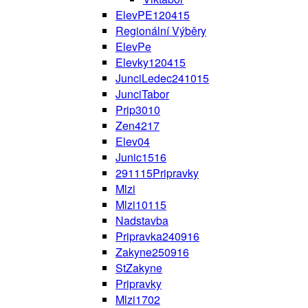
ElevPE120415
Regionální Výběry
ElevPe
Elevky120415
JunciLedec241015
JunciTabor
Prip3010
Zen4217
Elev04
Junic1516
291115Pripravky
Mlzi
Mlzi10115
Nadstavba
Pripravka240916
Zakyne250916
StZakyne
Pripravky
Mlzi1702