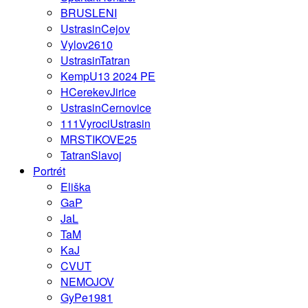
BRUSLENI
UstrasinCejov
Vylov2610
UstrasinTatran
KempU13 2024 PE
HCerekevJirice
UstrasinCernovice
111VyrociUstrasin
MRSTIKOVE25
TatranSlavoj
Portrét
Eliška
GaP
JaL
TaM
KaJ
CVUT
NEMOJOV
GyPe1981