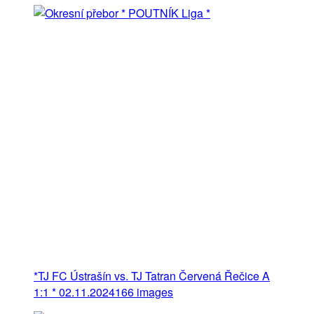
*TJ FC Ústrašín vs. TJ Tatran Červená Řečice A
1:1 * 02.11.2024
166 images