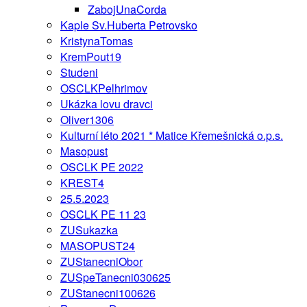
ZabojUnaCorda
Kaple Sv.Huberta Petrovsko
KristynaTomas
KremPout19
Studeni
OSCLKPelhrimov
Ukázka lovu dravci
Oliver1306
Kulturní léto 2021 * Matice Křemešnická o.p.s.
Masopust
OSCLK PE 2022
KREST4
25.5.2023
OSCLK PE 11 23
ZUSukazka
MASOPUST24
ZUStanecniObor
ZUSpeTanecni030625
ZUStanecni100626