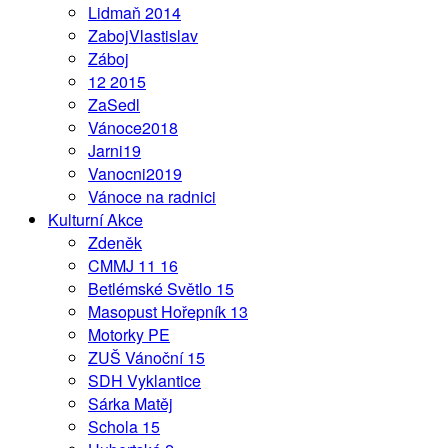
Lidmaň 2014
ZabojVlastislav
Záboj
12 2015
ZaSedl
Vánoce2018
Jarni19
Vanocni2019
Vánoce na radnici
Kulturní Akce
Zdeněk
CMMJ 11 16
Betlémské Světlo 15
Masopust Hořepník 13
Motorky PE
ZUŠ Vánoční 15
SDH Vyklantice
Sárka Matěj
Schola 15