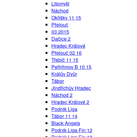
Litomyšl
Náchod
Okříšky 11 15
Přelouč
03 2015
Dačice 2
Hradec Králové
Přelouč 02 16
Třebíč 11 15
Pelhřimov B 10 15
Králův Dvůr
Tábor
Jindřichův Hradec
Náchod 2
Hradec Králové 2
Podnik Liga
Tábor 11 14
Black Angels
Podnik Liga Fin 12