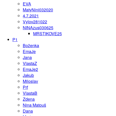
EVA
MatyNini032020
4.7.2021
Vylov281022
NINAzus030625
MRSTIKOVE25
P1
Boženka
EmaJe
Jana
VlastaZ
EmaJe2
Jakub
Miloslav
Prf
VlastaB
Zdena
Nina Matouš
Dana