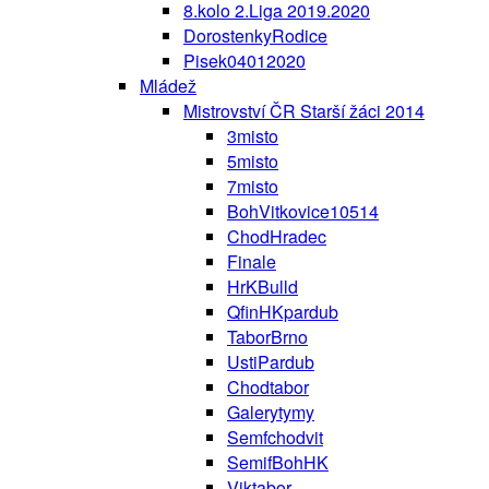
8.kolo 2.Liga 2019.2020
DorostenkyRodice
Pisek04012020
Mládež
Mistrovství ČR Starší žáci 2014
3misto
5misto
7misto
BohVitkovice10514
ChodHradec
Finale
HrKBulld
QfinHKpardub
TaborBrno
UstiPardub
Chodtabor
Galerytymy
Semfchodvit
SemifBohHK
Viktabor