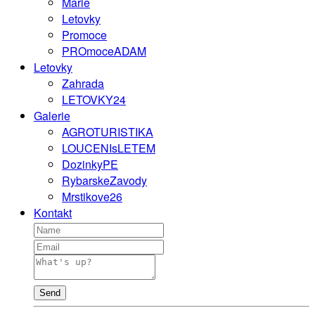
Marie
Letovky
Promoce
PROmoceADAM
Letovky
Zahrada
LETOVKY24
Galerie
AGROTURISTIKA
LOUCENIsLETEM
DozinkyPE
RybarskeZavody
Mrstikove26
Kontakt
Send