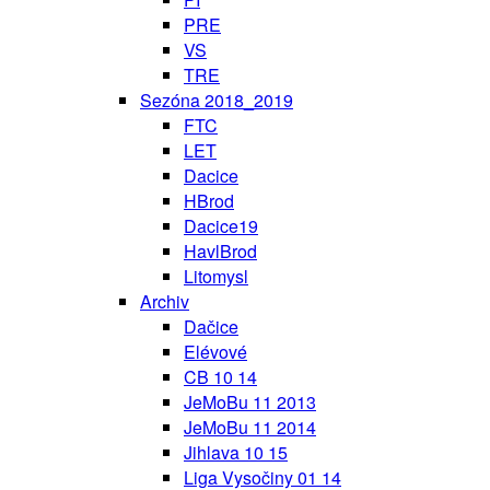
PRE
VS
TRE
Sezóna 2018_2019
FTC
LET
Dacice
HBrod
Dacice19
HavlBrod
Litomysl
Archiv
Dačice
Elévové
CB 10 14
JeMoBu 11 2013
JeMoBu 11 2014
Jihlava 10 15
Liga Vysočiny 01 14