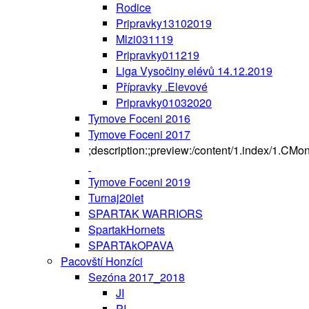
Rodice
Pripravky13102019
Mlzi031119
Pripravky011219
Liga Vysočiny elévů 14.12.2019
Přípravky .Elevové
Pripravky01032020
Tymove Foceni 2016
Tymove Foceni 2017
;description:;preview:/content/1.index/1.CMo
Tymove Foceni 2019
Turnaj20let
SPARTAK WARRIORS
SpartakHornets
SPARTAkOPAVA
Pacovští Honzíci
Sezóna 2017_2018
JI
PI